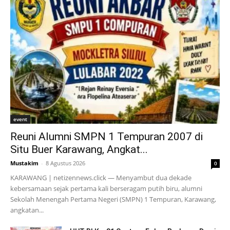
event
Reuni Alumni SMPN 1 Tempuran 2007 di
Situ Buer Karawang, Angkat...
Mustakim
-
8 Agustus 2026
0
KARAWANG | netizennews.click — Menyambut dua dekade
kebersamaan sejak pertama kali berseragam putih biru, alumni
Sekolah Menengah Pertama Negeri (SMPN) 1 Tempuran, Karawang,
angkatan...