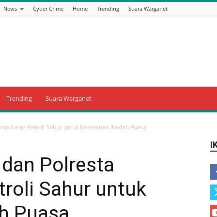
News
Cyber Crime
Home
Trending
Suara Warganet
Trending
Suara Warganet
bon Gelar Patroli Sahur untuk Keamanan Ibadah Puasa
I
dan Polresta
troli Sahur untuk
h Puasa