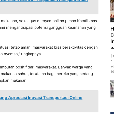
 makanan, sekaligus menyampaikan pesan Kamtibmas.
o
kami mengantisipasi potensi gangguan keamanan yang
H
B
I
situasi tetap aman, masyarakat bisa beraktivitas dengan
Mu
an nyaman,” ungkapnya.
| 
bu
ad
t sambutan positif dari masyarakat. Banyak warga yang
19
 makanan sahur, terutama bagi mereka yang sedang
apkan makanan.
ng Apresiasi Inovasi Transportasi Online