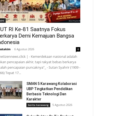
pini
UT RI Ke-81 Saatnya Fokus
erkarya Demi Kemajuan Bangsa
ndonesia
stakim
-
6 Agustus 2026
0
netizennews.click | - Kemerdekaan nasional adalah
kan pencapaian akhir, tapi rakyat bebas berkarya
alah pencapaian puncaknya"_ - Sutan Syahrir (1909 -
66) Tepat 17...
SMAN 5 Karawang Kolaborasi
UBP Tingkatkan Pendidikan
Berbasis Teknologi Dan
Karakter
5 Agustus 2026
berita karawang