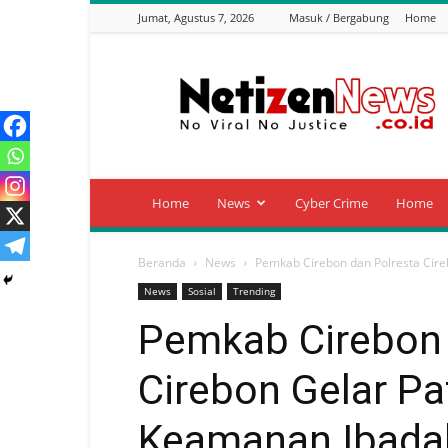
Jumat, Agustus 7, 2026
Masuk / Bergabung
Home
Netizen
News
Home
News
Cyber Crime
Home
Beranda
News
Pemkab Cirebon dan Polresta Cire
News
Sosial
Trending
Pemkab Cirebon 
Cirebon Gelar Pa
Keamanan Ibada