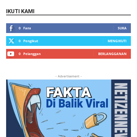
IKUTI KAMI
0
Fans
SUKA
0
Pengikut
MENGIKUTI
0
Pelanggan
BERLANGGANAN
- Advertisement -