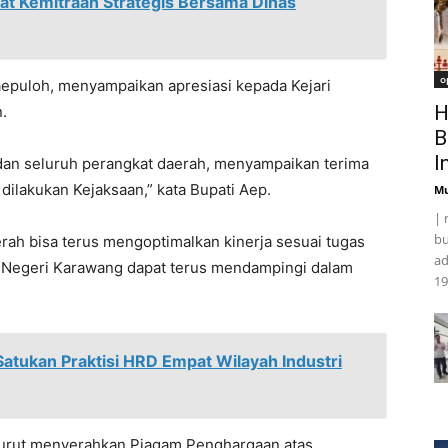
at Kemitraan Strategis Bersama Dinas
o
aepuloh, menyampaikan apresiasi kepada Kejari
H
.
B
I
 dan seluruh perangkat daerah, menyampaikan terima
ilakukan Kejaksaan,” kata Bupati Aep.
Mu
| 
bu
erah bisa terus mengoptimalkan kinerja sesuai tugas
ad
n Negeri Karawang dapat terus mendampingi dalam
19
atukan Praktisi HRD Empat Wilayah Industri
turut menyerahkan Piagam Penghargaan atas