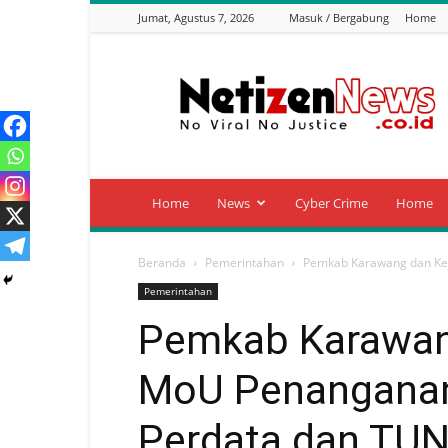
Jumat, Agustus 7, 2026
Masuk / Bergabung
Home
Netizen
News
Home
News
Cyber Crime
Home
Beranda
Pemerintahan
Pemkab Karawang dan Ke
Pemerintahan
Pemkab Karawang
MoU Penangana
Perdata dan TU