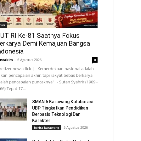
pini
UT RI Ke-81 Saatnya Fokus
erkarya Demi Kemajuan Bangsa
ndonesia
stakim
-
6 Agustus 2026
0
netizennews.click | - Kemerdekaan nasional adalah
kan pencapaian akhir, tapi rakyat bebas berkarya
alah pencapaian puncaknya"_ - Sutan Syahrir (1909 -
66) Tepat 17...
SMAN 5 Karawang Kolaborasi
UBP Tingkatkan Pendidikan
Berbasis Teknologi Dan
Karakter
5 Agustus 2026
berita karawang