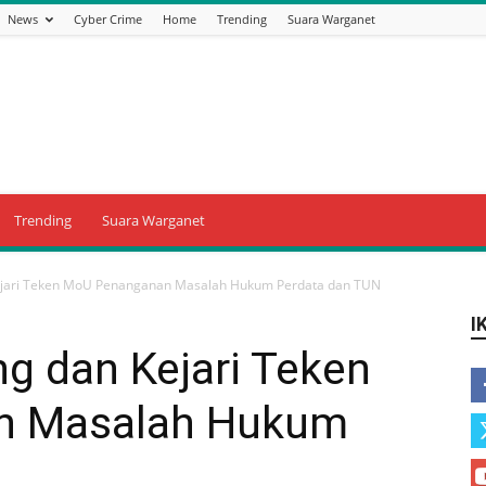
News
Cyber Crime
Home
Trending
Suara Warganet
Trending
Suara Warganet
jari Teken MoU Penanganan Masalah Hukum Perdata dan TUN
I
 dan Kejari Teken
n Masalah Hukum
N