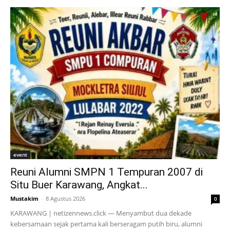
event
Reuni Alumni SMPN 1 Tempuran 2007 di
Situ Buer Karawang, Angkat...
Mustakim
-
8 Agustus 2026
0
KARAWANG | netizennews.click — Menyambut dua dekade
kebersamaan sejak pertama kali berseragam putih biru, alumni