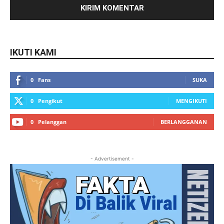
IKUTI KAMI
0
Fans
SUKA
0
Pengikut
MENGIKUTI
0
Pelanggan
BERLANGGANAN
- Advertisement -