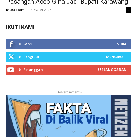
Pasangan Acep-Gina Jadi Bupati Karawang
Mustakim
-
12 Maret 2025
0
IKUTI KAMI
0
Fans
SUKA
0
Pengikut
MENGIKUTI
0
Pelanggan
BERLANGGANAN
- Advertisement -