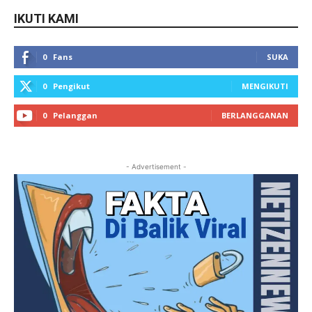
IKUTI KAMI
0
Fans
SUKA
0
Pengikut
MENGIKUTI
0
Pelanggan
BERLANGGANAN
- Advertisement -