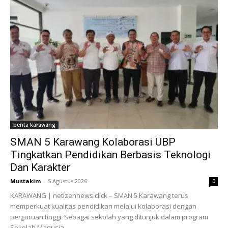
berita karawang
SMAN 5 Karawang Kolaborasi UBP
Tingkatkan Pendidikan Berbasis Teknologi
Dan Karakter
Mustakim
-
5 Agustus 2026
0
KARAWANG | netizennews.click – SMAN 5 Karawang terus
memperkuat kualitas pendidikan melalui kolaborasi dengan
perguruan tinggi. Sebagai sekolah yang ditunjuk dalam program
Sekolah Manusia...