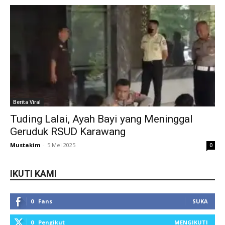
Berita Viral
Tuding Lalai, Ayah Bayi yang Meninggal
Geruduk RSUD Karawang
Mustakim
-
5 Mei 2025
0
IKUTI KAMI
0
Fans
SUKA
0
Pengikut
MENGIKUTI