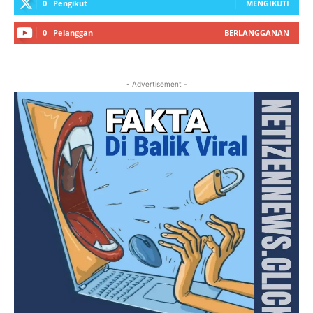
0
Pengikut
MENGIKUTI
0
Pelanggan
BERLANGGANAN
- Advertisement -