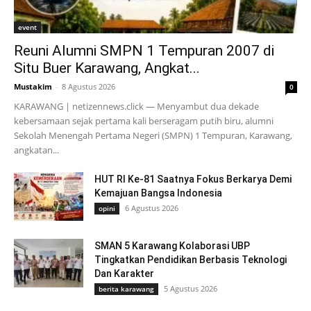
event
Reuni Alumni SMPN 1 Tempuran 2007 di
Situ Buer Karawang, Angkat...
Mustakim
-
8 Agustus 2026
0
KARAWANG | netizennews.click — Menyambut dua dekade
kebersamaan sejak pertama kali berseragam putih biru, alumni
Sekolah Menengah Pertama Negeri (SMPN) 1 Tempuran, Karawang,
angkatan...
HUT RI Ke-81 Saatnya Fokus Berkarya Demi
Kemajuan Bangsa Indonesia
6 Agustus 2026
opini
SMAN 5 Karawang Kolaborasi UBP
Tingkatkan Pendidikan Berbasis Teknologi
Dan Karakter
5 Agustus 2026
berita karawang