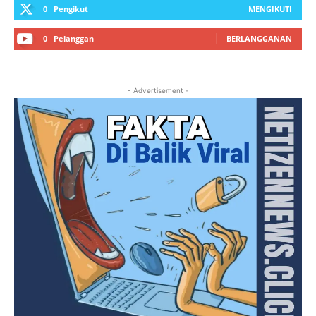
0
Pengikut
MENGIKUTI
0
Pelanggan
BERLANGGANAN
- Advertisement -