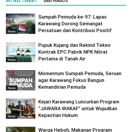
ARTIKEL TERKAIT
DARI PENULIS
Sumpah Pemuda ke-97: Lapas
Karawang Dorong Semangat
Persatuan dan Kontribusi Positif
News
Pupuk Kujang dan Rekind Teken
Kontrak EPC Pabrik NPK Nitrat
Pertama di Tanah Air
News
Momentum Sumpah Pemuda, Seruan
agar Karawang Fokus Bangun
Kemandirian Pemuda
News
Kejari Karawang Luncurkan Program
“JAWARA WAKAF” untuk Wujudkan
Kepastian Hukum
News
Warga Heboh, Makanan Program