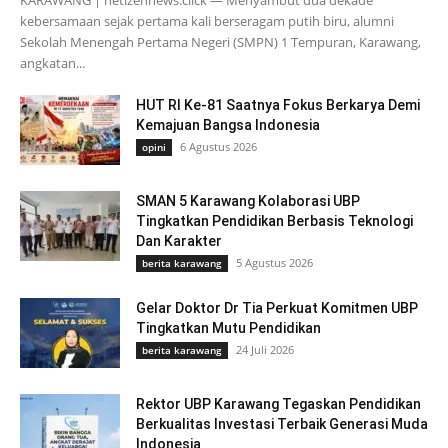
KARAWANG | netizennews.click — Menyambut dua dekade
kebersamaan sejak pertama kali berseragam putih biru, alumni
Sekolah Menengah Pertama Negeri (SMPN) 1 Tempuran, Karawang,
angkatan...
HUT RI Ke-81 Saatnya Fokus Berkarya Demi
Kemajuan Bangsa Indonesia
6 Agustus 2026
opini
SMAN 5 Karawang Kolaborasi UBP
Tingkatkan Pendidikan Berbasis Teknologi
Dan Karakter
5 Agustus 2026
berita karawang
Gelar Doktor Dr Tia Perkuat Komitmen UBP
Tingkatkan Mutu Pendidikan
24 Juli 2026
berita karawang
Rektor UBP Karawang Tegaskan Pendidikan
Berkualitas Investasi Terbaik Generasi Muda
Indonesia