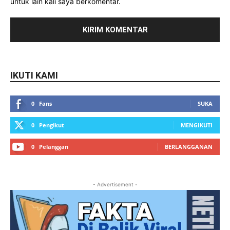
untuk lain kali saya berkomentar.
IKUTI KAMI
0
Fans
SUKA
0
Pengikut
MENGIKUTI
0
Pelanggan
BERLANGGANAN
- Advertisement -