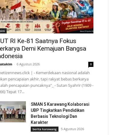
pini
UT RI Ke-81 Saatnya Fokus
erkarya Demi Kemajuan Bangsa
ndonesia
stakim
-
6 Agustus 2026
0
netizennews.click | - Kemerdekaan nasional adalah
kan pencapaian akhir, tapi rakyat bebas berkarya
alah pencapaian puncaknya"_ - Sutan Syahrir (1909 -
66) Tepat 17...
SMAN 5 Karawang Kolaborasi
UBP Tingkatkan Pendidikan
Berbasis Teknologi Dan
Karakter
5 Agustus 2026
berita karawang