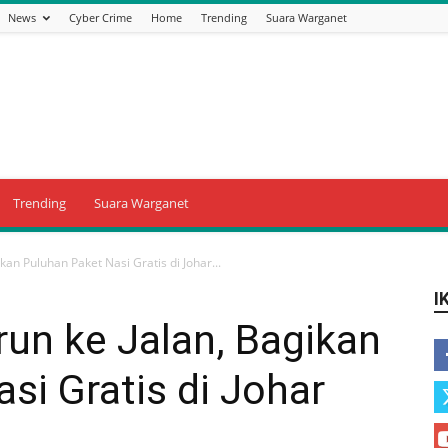
News
Cyber Crime
Home
Trending
Suara Warganet
Trending
Suara Warganet
an Puluhan Paket Nasi Gratis di Johar...
I
un ke Jalan, Bagikan
si Gratis di Johar