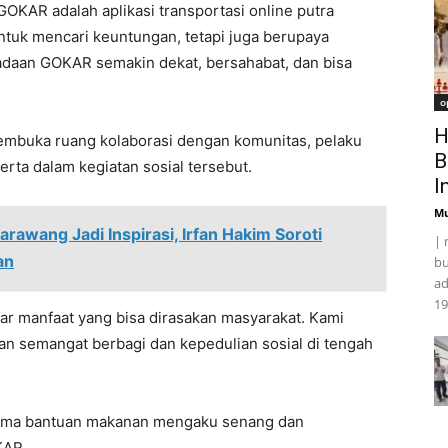
OKAR adalah aplikasi transportasi online putra
tuk mencari keuntungan, tetapi juga berupaya
daan GOKAR semakin dekat, bersahabat, dan bisa
o
H
mbuka ruang kolaborasi dengan komunitas, pelaku
B
rta dalam kegiatan sosial tersebut.
I
Mu
awang Jadi Inspirasi, Irfan Hakim Soroti
| 
an
bu
ad
19
ar manfaat yang bisa dirasakan masyarakat. Kami
an semangat berbagi dan kepedulian sosial di tengah
rima bantuan makanan mengaku senang dan
KAR.