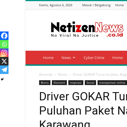
Kamis, Agustus 6, 2026
Masuk / Bergabung
Home
Netizen
News
Home
News
Cyber Crime
Home
Beranda
Bisnis
Driver GOKAR Turun ke Jalan, Bagik
Bisnis
Ekonomi
inspirasi
Sosial
transportasi online
Driver GOKAR Tur
Puluhan Paket Na
Karawang