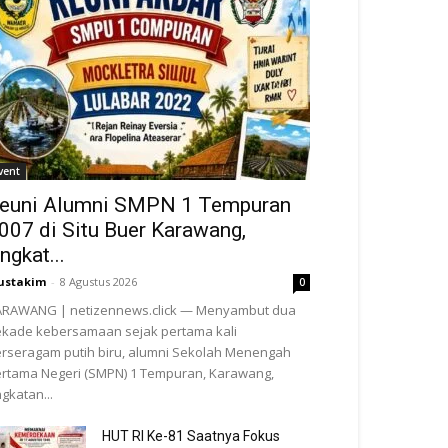
vent
euni Alumni SMPN 1 Tempuran
007 di Situ Buer Karawang,
ngkat...
ustakim
-
8 Agustus 2026
0
ARAWANG | netizennews.click — Menyambut dua
kade kebersamaan sejak pertama kali
rseragam putih biru, alumni Sekolah Menengah
rtama Negeri (SMPN) 1 Tempuran, Karawang,
gkatan...
HUT RI Ke-81 Saatnya Fokus