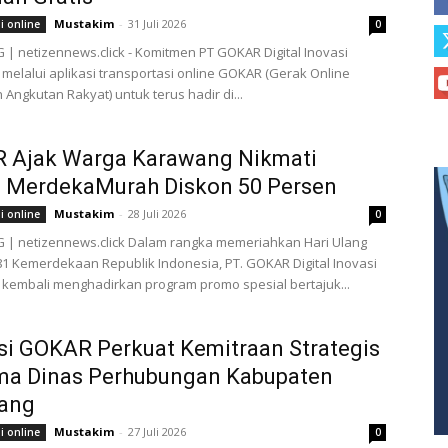
Mustakim
-
31 Juli 2026
i online
0
 netizennews.click - Komitmen PT GOKAR Digital Inovasi
melalui aplikasi transportasi online GOKAR (Gerak Online
Angkutan Rakyat) untuk terus hadir di...
 Ajak Warga Karawang Nikmati
 MerdekaMurah Diskon 50 Persen
Mustakim
-
28 Juli 2026
i online
0
| netizennews.click Dalam rangka memeriahkan Hari Ulang
1 Kemerdekaan Republik Indonesia, PT. GOKAR Digital Inovasi
kembali menghadirkan program promo spesial bertajuk...
si GOKAR Perkuat Kemitraan Strategis
ma Dinas Perhubungan Kabupaten
ang
Mustakim
-
27 Juli 2026
i online
0