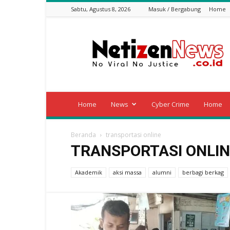
Sabtu, Agustus 8, 2026
Masuk / Bergabung
Home
Netizen
News
Home
News
Cyber Crime
Home
Beranda
transportasi online
TRANSPORTASI ONLIN
Akademik
aksi massa
alumni
berbagi berkag