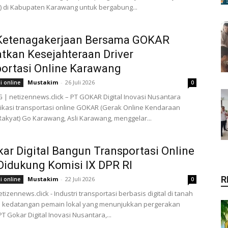
l) di Kabupaten Karawang untuk bergabung...
Ketenagakerjaan Bersama GOKAR
tkan Kesejahteraan Driver
ortasi Online Karawang
Mustakim
-
26 Juli 2026
i online
0
 netizennews.click – PT GOKAR Digital Inovasi Nusantara
likasi transportasi online GOKAR (Gerak Online Kendaraan
akyat) Go Karawang, Asli Karawang, menggelar...
ar Digital Bangun Transportasi Online
Didukung Komisi IX DPR RI
R
Mustakim
-
22 Juli 2026
i online
0
tizennews.click - Industri transportasi berbasis digital di tanah
li kedatangan pemain lokal yang menunjukkan pergerakan
PT Gokar Digital Inovasi Nusantara,...