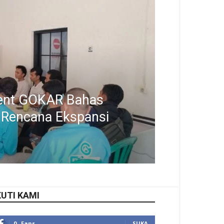
ent GOKAR Bahas
n Rencana Ekspansi
KUTI KAMI
0
Fans
SUKA