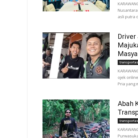
KARAWANG |
Nusantara 
asli putra
Driver
Majuk
Masya
transportas
KARAWANG 
ojek onlin
Pria yang m
Abah 
Trans
transportas
KARAWANG 
Purwasuka