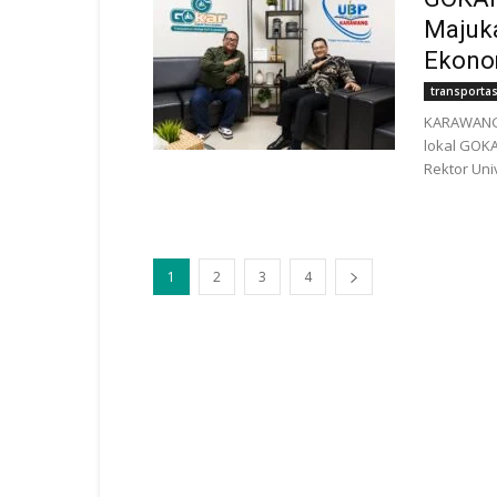
Majuka
Ekono
transportas
KARAWANG |
lokal GOKA
Rektor Uni
1
2
3
4