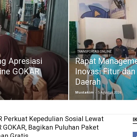
TRANSPORTASI ONLINE
g Apresiasi
Rapat Managem
nline GOKAR
Inovasi Fitur da
Daerah
Mustakim
-
5 Agustus 2026
Perkuat Kepedulian Sosial Lewat
I
 GOKAR, Bagikan Puluhan Paket
an Gratis