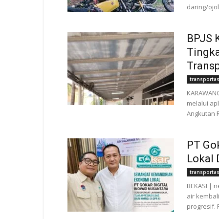
daring/ojo
BPJS 
Tingka
Transp
transportas
KARAWANG |
melalui ap
Angkutan R
PT Gok
Lokal 
transportas
BEKASI | ne
air kemba
progresif. 