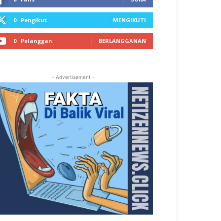
0
Pengikut
MENGIKUTI
0
Pelanggan
BERLANGGANAN
- Advertisement -