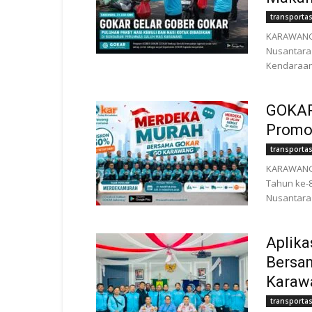
transportas
KARAWANG |
Nusantara 
Kendaraan 
GOKAR
Promo
transportas
KARAWANG 
Tahun ke-8
Nusantara 
Aplika
Bersa
Karaw
transportas