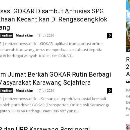
isasi GOKAR Disambut Antusias SPG
ahaan Kecantikan Di Rengasdengklok
ang
Mustakim
-
18 Juli 2026
i online
0
 netizennews.click | GOKAR, aplikasi transportasi online
a daerah Karawang, terus memperluas sosialisasi kepada
e
di berbagai wilayah. Kali ini, tim GOKAR...
R
2
A
am Jumat Berkah GOKAR Rutin Berbagi
Masyarakat Karawang Sejahtera
M
K
Mustakim
-
17 Juli 2026
i online
0
de
| netizennews.click – Semangat kepedulian sosial kembali
be
n oleh para driver GOKAR (Transportasi Online Asli Karawang)
Pe
giatan "GOKAR Berbagi Jumat Berkah" yang...
an
 dan UBP Karawang Bersinergi