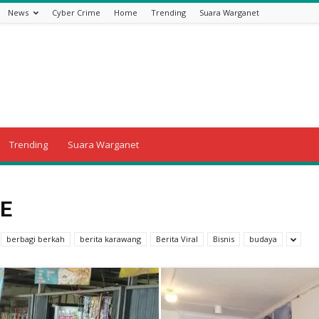
News
Cyber Crime
Home
Trending
Suara Warganet
Trending
Suara Warganet
E
berbagi berkah
berita karawang
Berita Viral
Bisnis
budaya