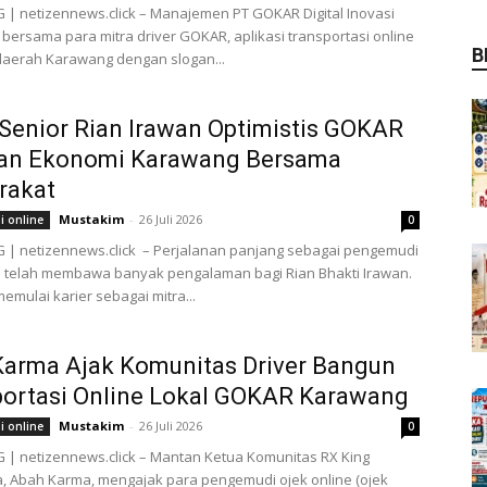
 netizennews.click – Manajemen PT GOKAR Digital Inovasi
bersama para mitra driver GOKAR, aplikasi transportasi online
B
 daerah Karawang dengan slogan...
 Senior Rian Irawan Optimistis GOKAR
an Ekonomi Karawang Bersama
rakat
Mustakim
-
26 Juli 2026
i online
0
| netizennews.click – Perjalanan panjang sebagai pengemudi
e telah membawa banyak pengalaman bagi Rian Bhakti Irawan.
emulai karier sebagai mitra...
Karma Ajak Komunitas Driver Bangun
portasi Online Lokal GOKAR Karawang
Mustakim
-
26 Juli 2026
i online
0
| netizennews.click – Mantan Ketua Komunitas RX King
, Abah Karma, mengajak para pengemudi ojek online (ojek