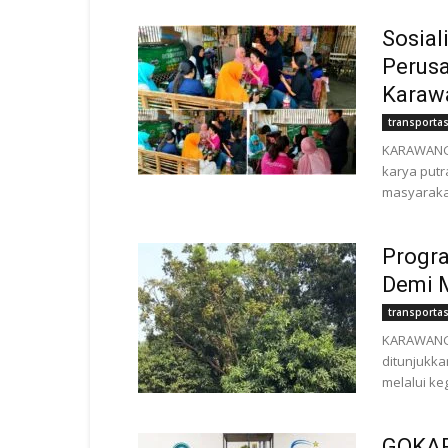
Sosial
Perus
Karaw
transportas
KARAWANG |
karya putr
masyarakat 
Progr
Demi 
transportas
KARAWANG 
ditunjukka
melalui ke
GOKAR