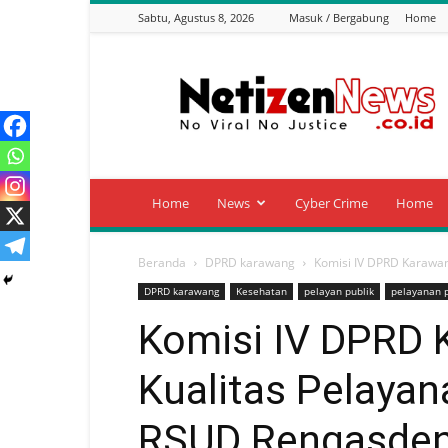
Sabtu, Agustus 8, 2026
Masuk / Bergabung
Home
Netizen
News
Home
News
Cyber Crime
Home
Beranda
DPRD karawang
Komisi IV DPRD Karawan
DPRD karawang
Kesehatan
pelayan publik
pelayanan p
Komisi IV DPRD 
Kualitas Pelayan
RSUD Rengasden