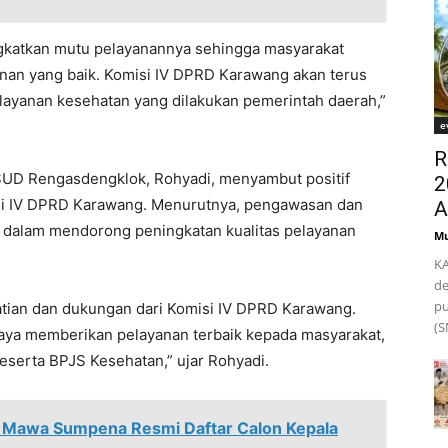
ngkatkan mutu pelayanannya sehingga masyarakat
nan yang baik. Komisi IV DPRD Karawang akan terus
ayanan kesehatan yang dilakukan pemerintah daerah,”
e
R
RSUD Rengasdengklok, Rohyadi, menyambut positif
2
si IV DPRD Karawang. Menurutnya, pengawasan dan
A
 dalam mendorong peningkatan kualitas pelayanan
Mu
KA
de
pu
atian dan dukungan dari Komisi IV DPRD Karawang.
(S
aya memberikan pelayanan terbaik kepada masyarakat,
eserta BPJS Kesehatan,” ujar Rohyadi.
a, Mawa Sumpena Resmi Daftar Calon Kepala