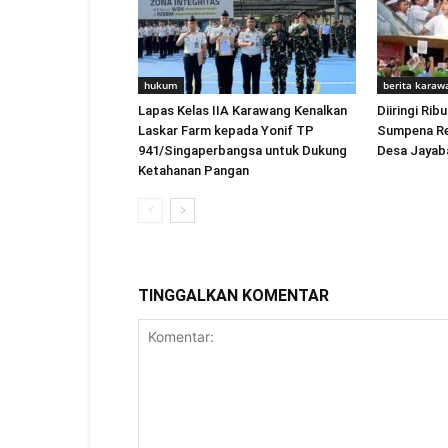
hukum
berita karaw
Lapas Kelas IIA Karawang Kenalkan
Diiringi Ri
Laskar Farm kepada Yonif TP
Sumpena Re
941/Singaperbangsa untuk Dukung
Desa Jayab
Ketahanan Pangan
TINGGALKAN KOMENTAR