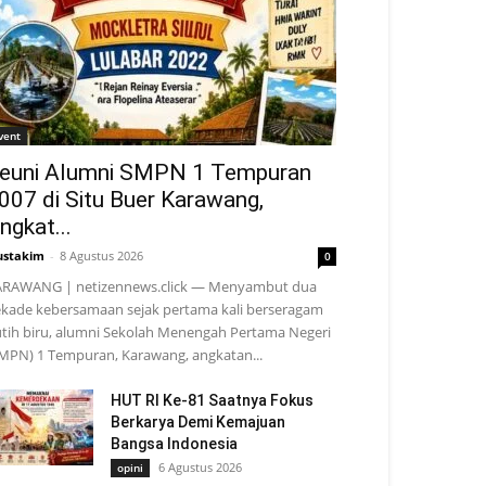
vent
euni Alumni SMPN 1 Tempuran
007 di Situ Buer Karawang,
ngkat...
stakim
-
8 Agustus 2026
0
RAWANG | netizennews.click — Menyambut dua
kade kebersamaan sejak pertama kali berseragam
tih biru, alumni Sekolah Menengah Pertama Negeri
MPN) 1 Tempuran, Karawang, angkatan...
HUT RI Ke-81 Saatnya Fokus
Berkarya Demi Kemajuan
Bangsa Indonesia
6 Agustus 2026
opini