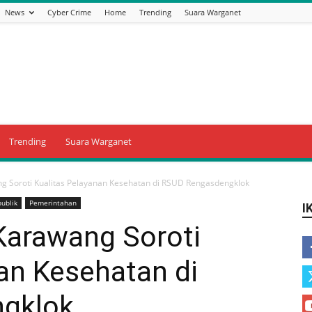
News
Cyber Crime
Home
Trending
Suara Warganet
Trending
Suara Warganet
g Soroti Kualitas Pelayanan Kesehatan di RSUD Rengasdengklok
ublik
Pemerintahan
I
Karawang Soroti
an Kesehatan di
gklok