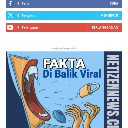
0
Fans
SUKA
0
Pengikut
MENGIKUTI
0
Pelanggan
BERLANGGANAN
- Advertisement -