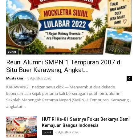
event
Reuni Alumni SMPN 1 Tempuran 2007 di
Situ Buer Karawang, Angkat...
Mustakim
-
8 Agustus 2026
0
KARAWANG | netizennews.click — Menyambut dua dekade
kebersamaan sejak pertama kali berseragam putih biru, alumni
Sekolah Menengah Pertama Negeri (SMPN) 1 Tempuran, Karawang,
angkatan...
HUT RI Ke-81 Saatnya Fokus Berkarya Demi
Kemajuan Bangsa Indonesia
6 Agustus 2026
opini