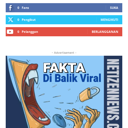
0
Fans
SUKA
0
Pengikut
MENGIKUTI
0
Pelanggan
BERLANGGANAN
- Advertisement -