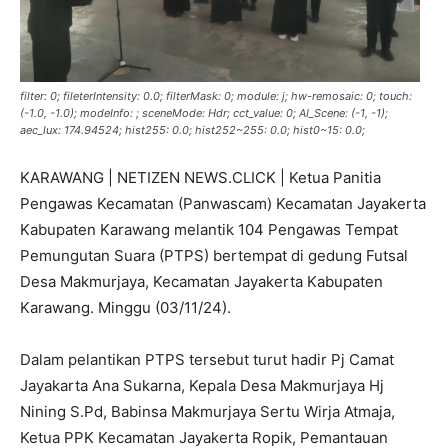
filter: 0; fileterIntensity: 0.0; filterMask: 0; module: j; hw-remosaic: 0; touch:
(-1.0, -1.0); modeInfo: ; sceneMode: Hdr; cct_value: 0; AI_Scene: (-1, -1);
aec_lux: 174.94524; hist255: 0.0; hist252~255: 0.0; hist0~15: 0.0;
KARAWANG | NETIZEN NEWS.CLICK | Ketua Panitia
Pengawas Kecamatan (Panwascam) Kecamatan Jayakerta
Kabupaten Karawang melantik 104 Pengawas Tempat
Pemungutan Suara (PTPS) bertempat di gedung Futsal
Desa Makmurjaya, Kecamatan Jayakerta Kabupaten
Karawang. Minggu (03/11/24).
Dalam pelantikan PTPS tersebut turut hadir Pj Camat
Jayakarta Ana Sukarna, Kepala Desa Makmurjaya Hj
Nining S.Pd, Babinsa Makmurjaya Sertu Wirja Atmaja,
Ketua PPK Kecamatan Jayakerta Ropik, Pemantauan