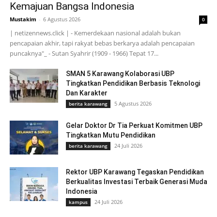
Kemajuan Bangsa Indonesia
Mustakim
-
6 Agustus 2026
0
| netizennews.click | - Kemerdekaan nasional adalah bukan
pencapaian akhir, tapi rakyat bebas berkarya adalah pencapaian
puncaknya"_ - Sutan Syahrir (1909 - 1966) Tepat 17...
SMAN 5 Karawang Kolaborasi UBP
Tingkatkan Pendidikan Berbasis Teknologi
Dan Karakter
5 Agustus 2026
berita karawang
Gelar Doktor Dr Tia Perkuat Komitmen UBP
Tingkatkan Mutu Pendidikan
24 Juli 2026
berita karawang
Rektor UBP Karawang Tegaskan Pendidikan
Berkualitas Investasi Terbaik Generasi Muda
Indonesia
24 Juli 2026
kampus