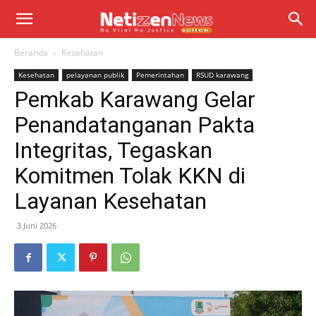
Beranda
Kesehatan
Kesehatan
pelayanan publik
Pemerintahan
RSUD karawang
Pemkab Karawang Gelar
Penandatanganan Pakta
Integritas, Tegaskan
Komitmen Tolak KKN di
Layanan Kesehatan
3 Juni 2026