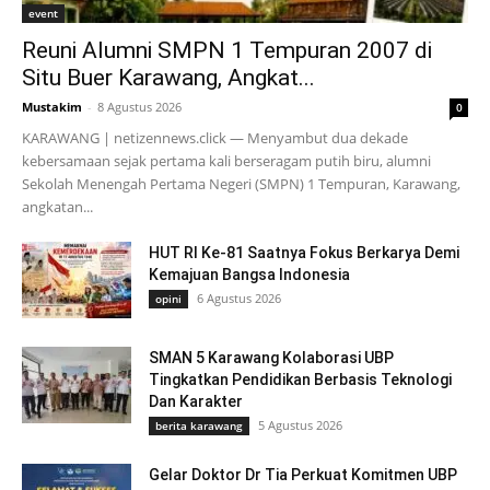
event
Reuni Alumni SMPN 1 Tempuran 2007 di
Situ Buer Karawang, Angkat...
Mustakim
-
8 Agustus 2026
0
KARAWANG | netizennews.click — Menyambut dua dekade
kebersamaan sejak pertama kali berseragam putih biru, alumni
Sekolah Menengah Pertama Negeri (SMPN) 1 Tempuran, Karawang,
angkatan...
HUT RI Ke-81 Saatnya Fokus Berkarya Demi
Kemajuan Bangsa Indonesia
6 Agustus 2026
opini
SMAN 5 Karawang Kolaborasi UBP
Tingkatkan Pendidikan Berbasis Teknologi
Dan Karakter
5 Agustus 2026
berita karawang
Gelar Doktor Dr Tia Perkuat Komitmen UBP