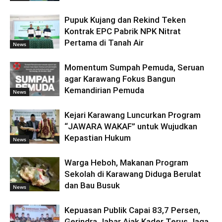
Pupuk Kujang dan Rekind Teken
Kontrak EPC Pabrik NPK Nitrat
Pertama di Tanah Air
News
Momentum Sumpah Pemuda, Seruan
agar Karawang Fokus Bangun
Kemandirian Pemuda
News
Kejari Karawang Luncurkan Program
“JAWARA WAKAF” untuk Wujudkan
Kepastian Hukum
News
Warga Heboh, Makanan Program
Sekolah di Karawang Diduga Berulat
dan Bau Busuk
News
Kepuasan Publik Capai 83,7 Persen,
Gerindra Jabar Ajak Kader Terus Jaga