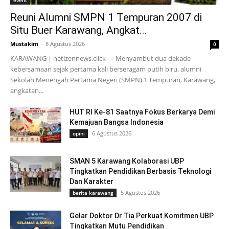
Reuni Alumni SMPN 1 Tempuran 2007 di
Situ Buer Karawang, Angkat...
Mustakim
-
8 Agustus 2026
0
KARAWANG | netizennews.click — Menyambut dua dekade
kebersamaan sejak pertama kali berseragam putih biru, alumni
Sekolah Menengah Pertama Negeri (SMPN) 1 Tempuran, Karawang,
angkatan...
HUT RI Ke-81 Saatnya Fokus Berkarya Demi
Kemajuan Bangsa Indonesia
6 Agustus 2026
opini
SMAN 5 Karawang Kolaborasi UBP
Tingkatkan Pendidikan Berbasis Teknologi
Dan Karakter
5 Agustus 2026
berita karawang
Gelar Doktor Dr Tia Perkuat Komitmen UBP
Tingkatkan Mutu Pendidikan