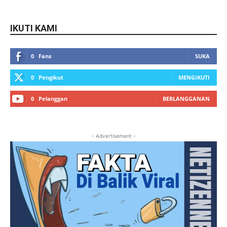
IKUTI KAMI
0
Fans
SUKA
0
Pengikut
MENGIKUTI
0
Pelanggan
BERLANGGANAN
- Advertisement -