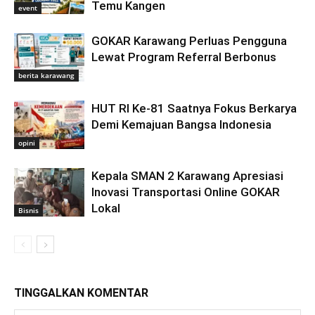
Temu Kangen
event
GOKAR Karawang Perluas Pengguna
Lewat Program Referral Berbonus
berita karawang
HUT RI Ke-81 Saatnya Fokus Berkarya
Demi Kemajuan Bangsa Indonesia
opini
Kepala SMAN 2 Karawang Apresiasi
Inovasi Transportasi Online GOKAR
Lokal
Bisnis
TINGGALKAN KOMENTAR