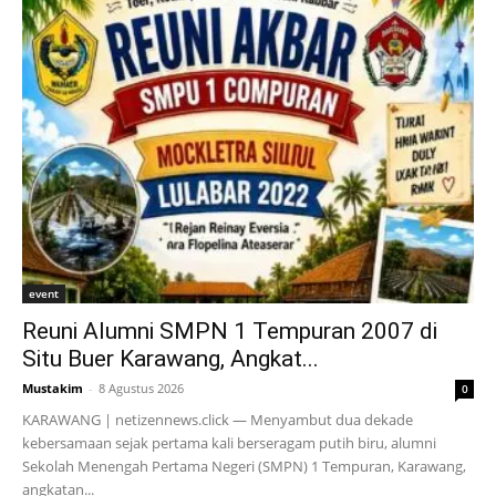
event
Reuni Alumni SMPN 1 Tempuran 2007 di
Situ Buer Karawang, Angkat...
Mustakim
-
8 Agustus 2026
0
KARAWANG | netizennews.click — Menyambut dua dekade
kebersamaan sejak pertama kali berseragam putih biru, alumni
Sekolah Menengah Pertama Negeri (SMPN) 1 Tempuran, Karawang,
angkatan...