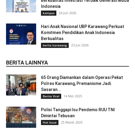
Berkualitas Investasi Terbaik Generasi Muda
Indonesia
24 Juli 2026
kampus
Hari Anak Nasional UBP Karawang Perkuat
Komitmen Pendidikan Anak Indonesia
Berkualitas
23 Juli 2026
berita karawang
BERITA LAINNYA
65 Orang Diamankan dalam Operasi Pekat
Polres Karawang, Premanisme Jadi
Sasaran...
14 Mei 2025
Berita Viral
Polisi Tanggapi Isu Pendemo RUU TNI
Dimintai Tebusan
25 Maret 2025
Hot Issue