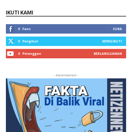
IKUTI KAMI
0
Fans
SUKA
0
Pengikut
MENGIKUTI
0
Pelanggan
BERLANGGANAN
- Advertisement -