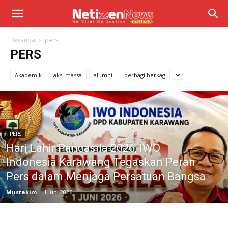
Beranda
pers
PERS
Akademik
aksi massa
alumni
berbagi berkag
PERS
Hari Lahir Pancasila 2026, IWO
Indonesia Karawang Tegaskan Peran
Pers dalam Menjaga Persatuan Bangsa
Mustakim
-
1 Juni 2026