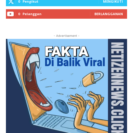
0
Pengikut
MENGIKUTI
0
Pelanggan
BERLANGGANAN
- Advertisement -