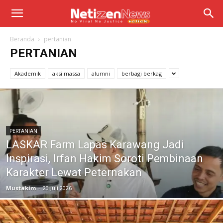
Beranda
pertanian
PERTANIAN
Akademik
aksi massa
alumni
berbagi berkag
PERTANIAN
LASKAR Farm Lapas Karawang Jadi
Inspirasi, Irfan Hakim Soroti Pembinaan
Karakter Lewat Peternakan
Mustakim
-
20 Juli 2026