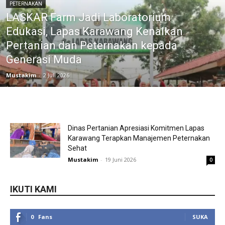
PETERNAKAN
LASKAR Farm Jadi Laboratorium
Edukasi, Lapas Karawang Kenalkan
Pertanian dan Peternakan kepada
Generasi Muda
Mustakim
-
2 Juli 2026
Dinas Pertanian Apresiasi Komitmen Lapas
Karawang Terapkan Manajemen Peternakan
Sehat
Mustakim
-
19 Juni 2026
0
IKUTI KAMI
0
Fans
SUKA