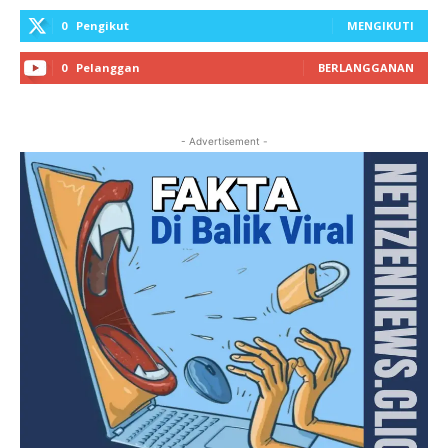
0
Pengikut
MENGIKUTI
0
Pelanggan
BERLANGGANAN
- Advertisement -