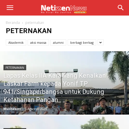
Beranda
peternakan
PETERNAKAN
Akademik
aksi massa
alumni
berbagi berkag
PETERNAKAN
Lapas Kelas IIA Karawang Kenalkan
Laskar Farm kepada Yonif TP
941/Singaperbangsa untuk Dukung
Ketahanan Pangan
Mustakim
-
5 Agustus 2026